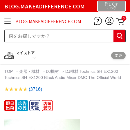
詳しくは
BLOG.MAKEADIFFERENCE.COM
こちら
0
BLOG.MAKEADIFFERENCE.COM
マイストア
変更
TOP
楽器・機材
DJ機材
DJ機材 Technics SH-EX1200
Technics SH-EX1200 Black Audio Mixer DMC The Official World
(3716)