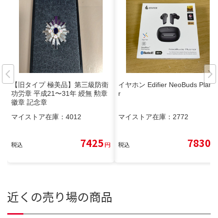
【旧タイプ 極美品】第三級防衛
イヤホン Edifier NeoBuds Plana
功労章 平成21〜31年 綬無 勲章
r
徽章 記念章
マイストア在庫：
4012
マイストア在庫：
2772
7425
7830
税込
円
税込
円
近くの売り場の商品