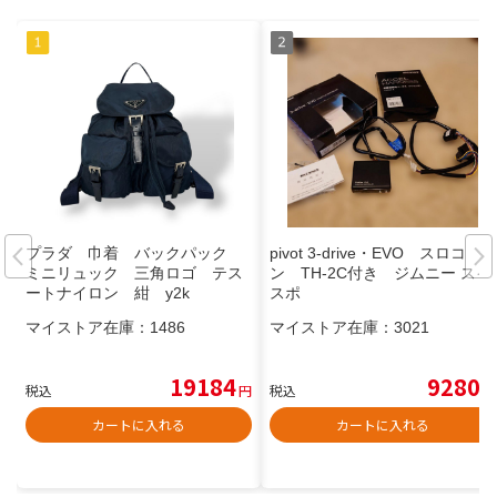
プラダ 巾着 バックパック
pivot 3-drive・EVO スロコ
ミニリュック 三角ロゴ テス
ン TH-2C付き ジムニー スイ
ートナイロン 紺 y2k
スポ
マイストア在庫：
1486
マイストア在庫：
3021
19184
9280
税込
円
税込
円
カートに入れる
カートに入れる