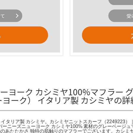
いて
受
る
ヨーク カシミヤ100%マフラー グレ
ーヨーク） イタリア製 カシミヤの
イタリア製 カシミヤ。カシミヤニットスカーフ（2249223）｜BAR
a。❀バーニーズニューヨーク カシミヤ100% 素材のグレーベージュ
あたたかさ 独特の肌触りのマフラーでございます。カシミヤニット