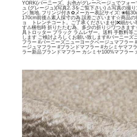
YORK(バーニーズ。お色がグレーベージュでフォ
ュ (グレージュ)(写真2. 3をご覧下さい) ⚠️写
ン: 無地. フリンジ付き✿メーカー表記サイズ: ❀幅30c
170cm前後⚠️素人採寸の為 誤差ございます☆商品
ョ トレンチコート。ご了承くださいませ)❌細かい
す⚠️梱包時 折りたたむ為、多少の折りジワつきます☆
具トロッター ブラック ラムレザー。送料 手数料
します ご検討よろしくお願い致します#バーニーズニ
フラー #バーニーズニューヨークベージュマフラー 
ージュマフラー #ブランドマフラー #カシミヤマフラ
ラー新品ブランドマフラー カシミヤ100%マフラー