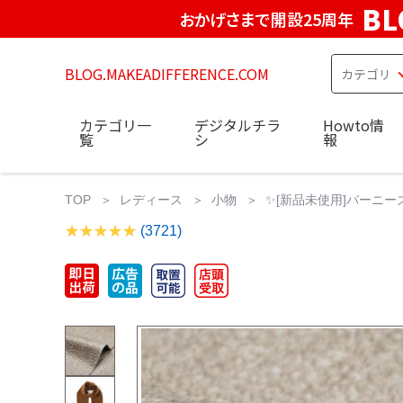
BL
おかげさまで開設25周年
BLOG.MAKEADIFFERENCE.COM
カテゴリ一
デジタルチラ
Howto情
覧
シ
報
TOP
レディース
小物
✨[新品未使用]バーニー
(3721)