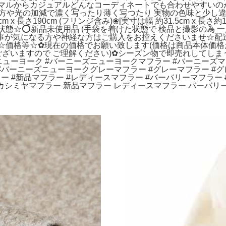
ーマルからカジュアルどんなコーディネートでも合わせやすいのが
真の撮り方や光の加減で濃く写ったり薄く写つたり 実物の色味と少し違
m x 長さ190cm (フリンジ含み)❀[実寸は幅 約31.5cm x 
の状態☆⭕新品未使用品 (手袋を着けた状態で 検品と撮影の為 一
事が気になる方や神経な方はご購入をお控えくださいませ☆配送
価格等☆✿現在の価格でお願い致します(価格は商品本体価格だけで
等ございますので ご理解ください)✿シーズン物で即売れしてし
ューヨーク #バーニーズニューヨークマフラー #バーニーズ
#バーニーズニューヨークグレーマフラー #グレーマフラー #グ
ー #新品マフラー #レディースマフラー #バーバリーマフラー
 カシミヤマフラー 新品マフラー レディースマフラー バーバリ