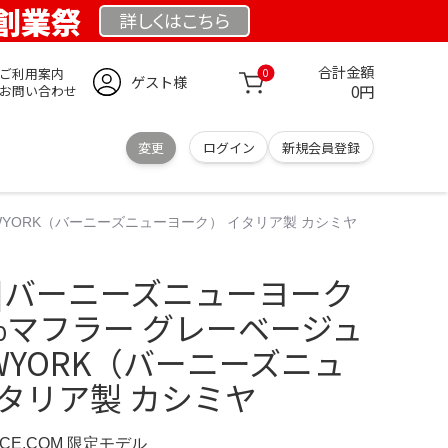
 創業祭
詳しくは
こちら
合計金額
ご利用案内
0
ゲスト様
0円
お問い合わせ
変更
ログイン
新規会員登録
EWYORK（バーニーズニューヨーク） イタリア製 カシミヤ
用]バーニーズニューヨーク
%マフラー グレーベージュ
NEWYORK（バーニーズニュ
タリア製 カシミヤ
NCE.COM 限定モデル