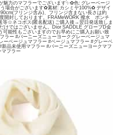
魅力のマフラーでございます✨✿色: グレーベージ
う場合がございます✿素材: カシミヤ100%✿ デザイ
長さ約190cm(フリンジ含み)、フリンジ含まない長さは約
度開封しております。FRAMeWORK 撥水 ポンチ
等☆ネコポス(匿名配送) ご購入後→翌日発送致しま
はございません。Dior SADDLE グローブD金
まう可能性もございますのでお早めにご購入お願い致
マフラー #バーニーズニューヨークグレーベージュマ
レーベージュマフラー #ベージュマフラー #グレーベ
 #新品未使用マフラー #バーニーズニューヨークマフ
ーマフラー