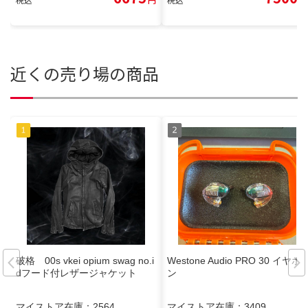
近くの売り場の商品
破格 00s vkei opium swag no.i
Westone Audio PRO 30 イヤホ
dフード付レザージャケット
ン
マイストア在庫：
2564
マイストア在庫：
3409