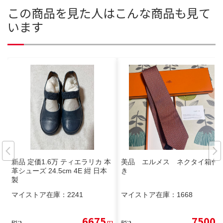
この商品を見た人はこんな商品も見て
います
新品 定価1.6万 ティエラリカ 本
美品 エルメス ネクタイ箱付
革シューズ 24.5cm 4E 紺 日本
き
製
マイストア在庫：
2241
マイストア在庫：
1668
6675
7500
税込
円
税込
円