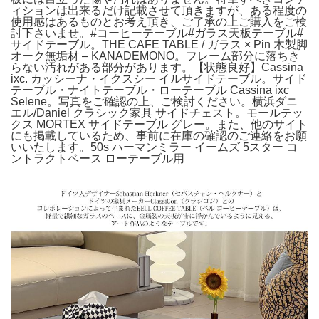
ィションは出来るだけ記載させて頂きますが、ある程度の
使用感はあるものとお考え頂き、ご了承の上ご購入をご検
討下さいませ。#コーヒーテーブル#ガラス天板テーブル#
サイドテーブル。THE CAFE TABLE / ガラス × Pin 木製脚
オーク無垢材 – KANADEMONO。フレーム部分に落ちき
らない汚れがある部分があります。【状態良好】Cassina
ixc. カッシーナ・イクスシー イルサイドテーブル。サイド
テーブル・ナイトテーブル・ローテーブル Cassina ixc
Selene。写真をご確認の上、ご検討ください。横浜ダニ
エル/Daniel クラシック家具 サイドチェスト。モールテッ
クス MORTEX サイドテーブル グレー。また、他のサイト
にも掲載しているため、事前に在庫の確認のご連絡をお願
いいたします。50s ハーマンミラー イームズ 5スター コ
ントラクトベース ローテーブル用